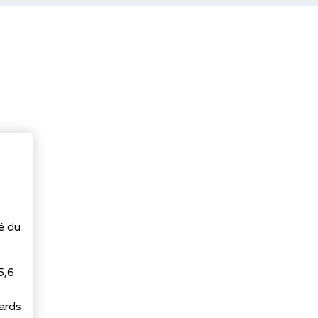
é du
5,6
cards