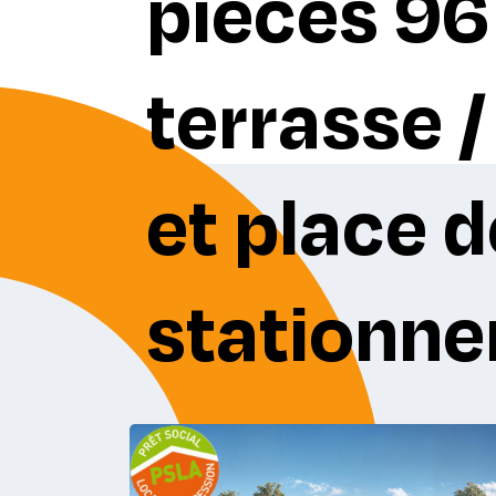
pièces 96
terrasse /
et place d
stationn