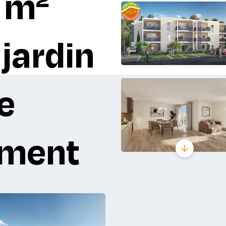
 m²
 jardin
e
ement