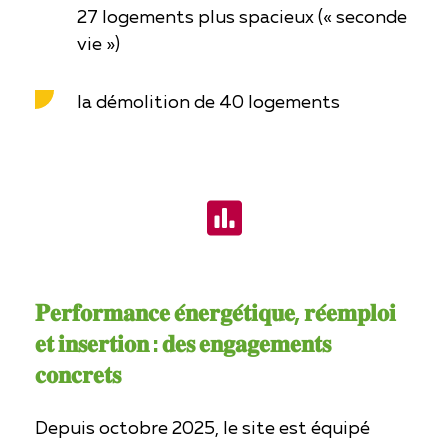
27 logements plus spacieux (« seconde
vie »)
la démolition de 40 logements
𝐏𝐞𝐫𝐟𝐨𝐫𝐦𝐚𝐧𝐜𝐞 𝐞́𝐧𝐞𝐫𝐠𝐞́𝐭𝐢𝐪𝐮𝐞, 𝐫𝐞́𝐞𝐦𝐩𝐥𝐨𝐢
𝐞𝐭 𝐢𝐧𝐬𝐞𝐫𝐭𝐢𝐨𝐧 : 𝐝𝐞𝐬 𝐞𝐧𝐠𝐚𝐠𝐞𝐦𝐞𝐧𝐭𝐬
𝐜𝐨𝐧𝐜𝐫𝐞𝐭𝐬
Depuis octobre 2025, le site est équipé