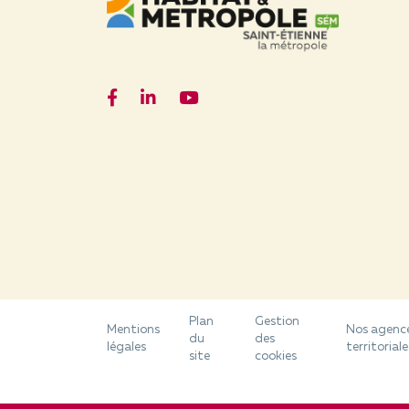
Facebook
LinkedIn
YouTube
Plan
Gestion
Mentions
Nos agenc
du
des
légales
territoriale
site
cookies