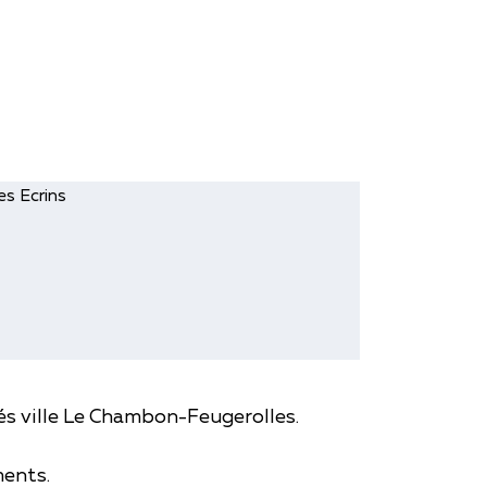
ses locataires et préserver la
ués ville Le Chambon-Feugerolles.
ments.