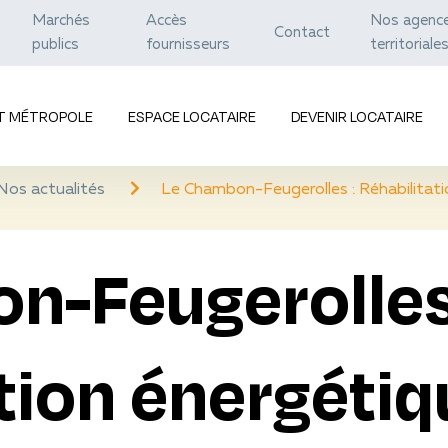
Marchés
Accès
Nos agenc
Contact
publics
fournisseurs
territoriale
ET MÉTROPOLE
ESPACE LOCATAIRE
DEVENIR LOCATAIRE
Nos actualités
Le Chambon-Feugerolles : Réhabilitati
n-Feugerolles
tion énergétiq