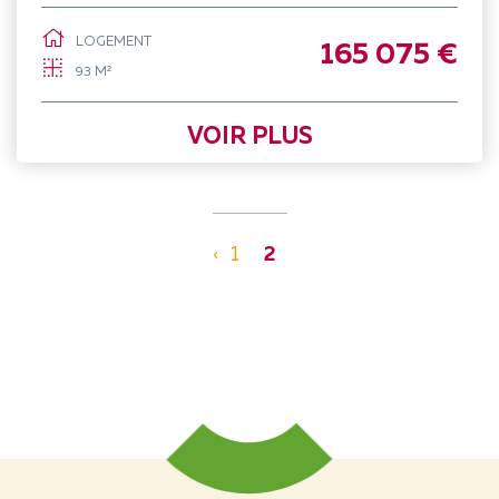
LOGEMENT
165 075 €
93 M²
VOIR PLUS
1
2
‹