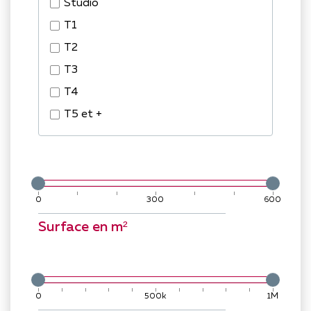
Studio
T1
T2
T3
T4
T5 et +
0
300
600
Surface en m²
0
500k
1M