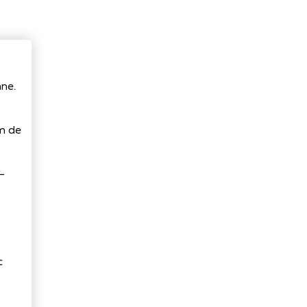
ne.
 m de
-
c