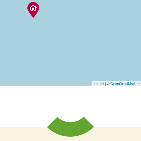
Leaflet
| ©
OpenStreetMap
con