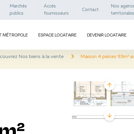
Marchés
Accès
Nos agenc
Contact
publics
fournisseurs
territoriale
ET MÉTROPOLE
ESPACE LOCATAIRE
DEVENIR LOCATAIRE
couvrez Nos biens à la vente
Maison 4 pièces 93m² av
3m²