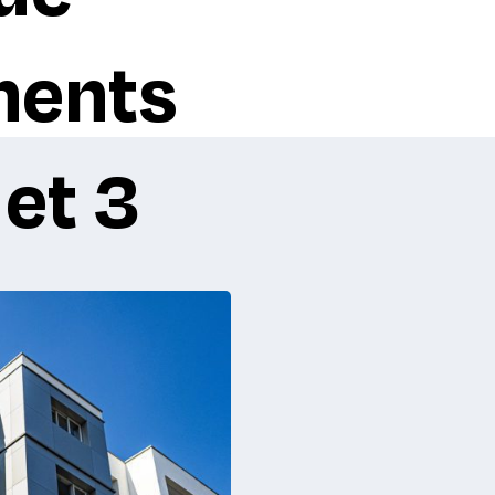
ments
et 3