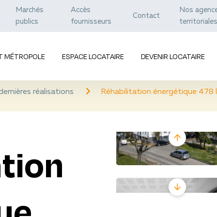
Marchés
Accès
Nos agenc
Contact
publics
fournisseurs
territoriale
ET MÉTROPOLE
ESPACE LOCATAIRE
DEVENIR LOCATAIRE
ernières réalisations
Réhabilitation énergétique 478
ation
ue