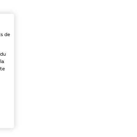
ts de
 du
la
rte